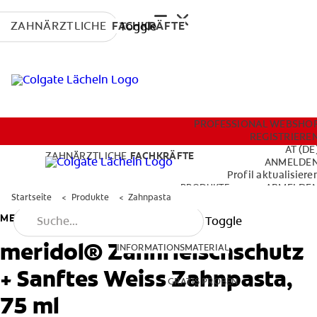
ZAHNÄRZTLICHE
FACHKRÄFTE
Toggle
PRODUKTE
PROFESSIONAL WEBSHO
REGISTRIERE
AT (DE
ZAHNÄRZTLICHE
FACHKRÄFTE
ANMELDE
Profil aktualisiere
INFORMATIONSMATERIAL
PRODUKTE
ABMELDE
Startseite
Produkte
Zahnpasta
MERIDOL
Toggle
GRATIS PROBEN
meridol® Zahnfleischschutz
INFORMATIONSMATERIAL
+ Sanftes Weiss Zahnpasta,
GRATIS PROBEN
PROFESSIONAL WEBSHOP
75 ml