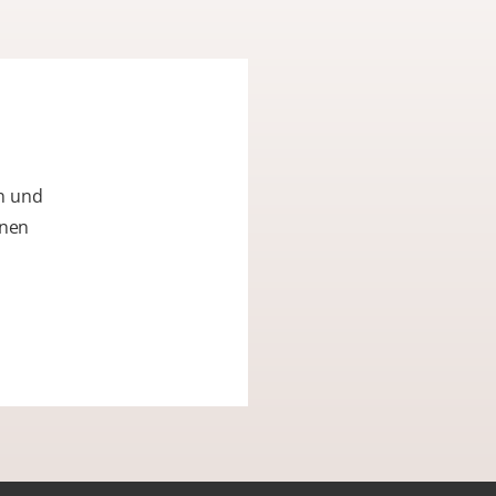
n und
nnen