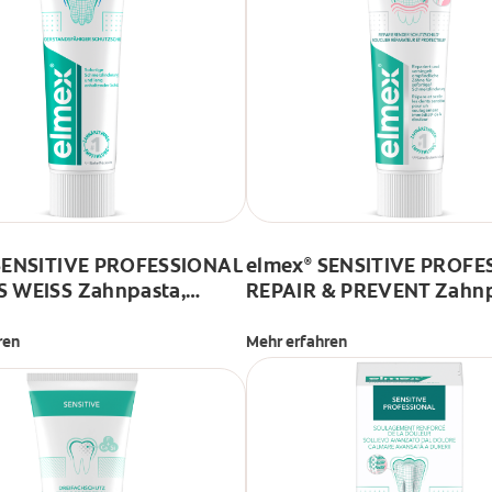
ENSITIVE PROFESSIONAL
elmex
SENSITIVE PROFE
®
 WEISS Zahnpasta,
REPAIR & PREVENT Zahn
chmerzempflndliche
75ml
 Verfärbungen
ren
Mehr erfahren