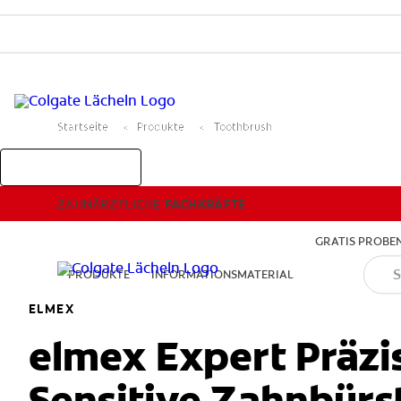
ZAHNÄRZTLICHE
FACHKRÄFTE
Startseite
Produkte
Toothbrush
GRATIS PROBEN
ZAHNÄRZTLICHE
FACHKRÄFTE
GRATIS PROBE
PRODUKTE
INFORMATIONSMATERIAL
ELMEX
elmex Expert Präzi
Sensitive Zahnbürst