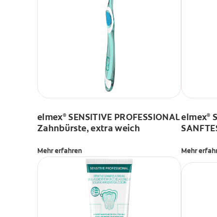
elmex
SENSITIVE PROFESSIONAL
elmex
S
®
®
Zahnbürste, extra weich
SANFTES
gegen s
Zähne &
Mehr erfahren
Mehr erfah