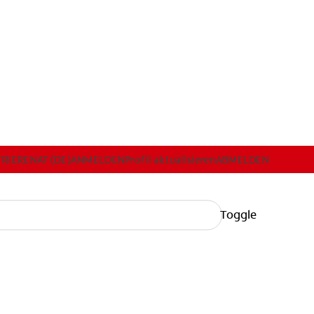
IS PROBEN
TRIEREN
AT (DE)
ANMELDEN
Profil aktualisieren
ABMELDEN
DE)
ANMELDEN
PROFIL AKTUALISIEREN
ABMELDEN
Toggle