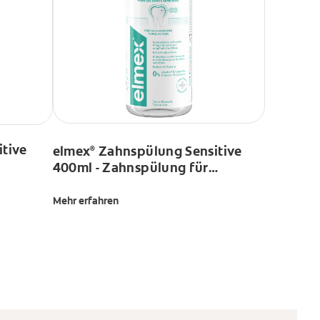
tive
elmex
Zahnspülung Sensitive
®
400ml - Zahnspülung für
Extraschutz vor
schmerzempfindlichen Zähnen
Mehr erfahren
und Zahnhalskaries - für die
tägliche Zahnreinigung ohne
Alkohol mit Minzgeschmack