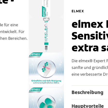
ELMEX
elmex 
e für eine
Sensiti
ntwickelt. Für
chen Bereichen.
extra s
Die elmex® Expert P
sanfte und gründlic
eine verbesserte Dr
Beschreibung
Hauptvorteile